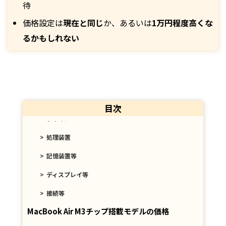
待
価格設定は
現在と同じ
か、あるいは
1万円程度高くな
るかもしれない
MacBook Air M3チップ搭載モデルの仕様
目次
デザイン
処理装置
記憶装置等
ディスプレイ等
接続等
MacBook Air M3チップ搭載モデルの価格