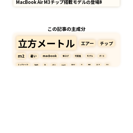
MacBook Air M3チップ搭載モデルの登場時期
この記事の主成分
立方メートル
エアー
チップ
m2
暑い
macbook
値上げ
可能性
モデル
ポート
ミッドナイト
Apple
Gb
メモリ
magsafe
底上げ
VS
微細
言い方
2024