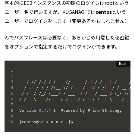
基本的にEC2インスタンスの初期のログインはrootという
ユーザー名で行いますが、KUSANAGIでは
centos
という
ユーザーでログインをします（変更あるかもしれません）
んでパスフレーズは必要なく、あらかじめ用意した秘密鍵
をオプションで指定するだけでログインができます。
    __ ____  _______ ___    _   _____   ________
   / //_/ / / / ___//   
|
  / 
|
 / /   
|
 / ____/  
  / ,
<
 / / / /
\
__ 
\
/ /
|
|
 /  
|
/ / /
|
|
/ / __ / /
 / /
|
 / /_/ /___/ / ___ 
|
/ /
|
  / ___ / /_/ // /

/_/ 
|
_
\
____//____/_/  
|
_/_/ 
|
_/_/  
|
_
\
____/___/

Version 
8.7
.4-1, Powered by Prime Strategy.

[
centos@ip-x-x-x-x ~
]