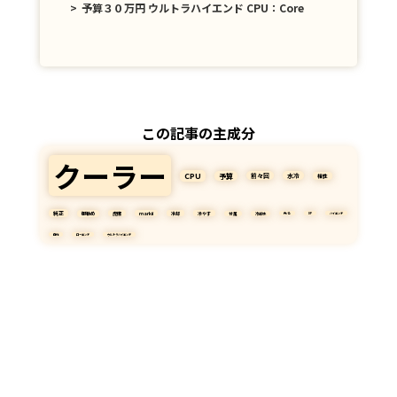
予算３０万円 ウルトラハイエンド CPU：Corei9 9900K / Ryzen9 
この記事の主成分
クーラー
CPU
予算
前々回
水冷
相性
純正
御勧め
虎徹
markii
冷却
冷やす
付属
冷却水
光る
DP
ハイエンド
自作
ローエンド
ウルトラハイエンド