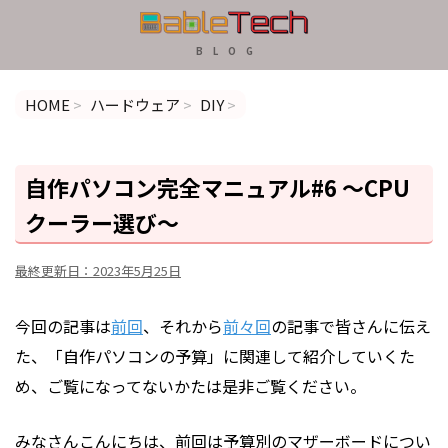
B L O G
HOME
>
ハードウェア
>
DIY
>
自作パソコン完全マニュアル#6 〜CPU
クーラー選び～
最終更新日：
2023年5月25日
今回の記事は
前回
、それから
前々回
の記事で皆さんに伝え
た、「自作パソコンの予算」に関連して紹介していくた
め、ご覧になってないかたは是非ご覧ください。
みなさんこんにちは、前回は予算別の
マザーボード
につい