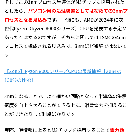
そしてこの3nmプロセス半導体がM3チップに採用された
としたら、
パソコン用の処理装置としては初めての3nmプ
ロセスとなる見込み
です。 他にも、AMDが2024年に次
世代Ryzen（Ryzen 8000シリーズ）CPUを発表する予定が
あったりはするのですが、そちらに関してはTSMCの4nm
プロセスで構成される見込みで、3nmほど微細ではないで
す。
【Zen5】Ryzen 8000シリーズ
CPU
の最新情報【
Zen4
の
130%の性能】
3nmになることで、より細かい回路となって半導体の集積
密度を向上させることができる上に、消費電力を抑えるこ
とができたりして利点ばかりです。
実際、噂情報によるとM3チップを採用することで
電力効