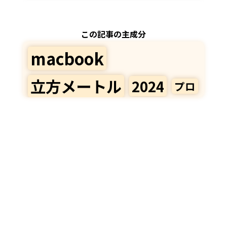
この記事の主成分
macbook
立方メートル
2024
プロ
インチ
チップ
モデル
エアー
13
280000
nm
14
16
マックス
分類
見込み
ポート
プロセス
素直
TSMC