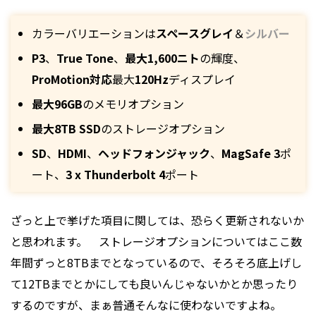
カラーバリエーションは
スペースグレイ
＆
シルバー
P3
、
True Tone
、
最大1,600ニト
の輝度、
ProMotion対応
最大
120Hz
ディスプレイ
最大96GB
のメモリオプション
最大8TB
SSD
のストレージオプション
SD
、
HDMI
、
ヘッドフォンジャック
、
MagSafe 3
ポ
ート、
3 x Thunderbolt 4
ポート
ざっと上で挙げた項目に関しては、恐らく更新されないか
と思われます。
ストレージ
オプションについてはここ数
年間ずっと8TBまでとなっているので、そろそろ底上げし
て12TBまでとかにしても良いんじゃないかとか思ったり
するのですが、まぁ普通そんなに使わないですよね。