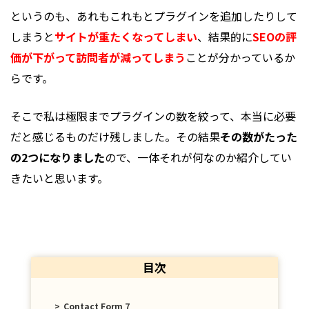
というのも、あれもこれもとプラグインを追加したりして
しまうと
サイトが重たくなってしまい
、結果的に
SEOの評
価が下がって訪問者が減ってしまう
ことが分かっているか
らです。
そこで私は極限までプラグインの数を絞って、本当に必要
だと感じるものだけ残しました。その結果
その数がたった
WordPressのプラグインの役割
の2つになりました
ので、一体それが何なのか紹介してい
きたいと思います。
私が入れたたった2つのプラグイン
Autoptimize
EWWW Image Optimizer
このプラグインは必要ないかも
目次
All in One SEO
Contact Form 7