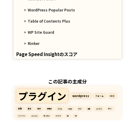
WordPress Popular Posts
Table of Contents Plus
WP Site Guard
Rinker
Page Speed Insightのスコア
この記事の主成分
プラグイン
wordpress
フォーム
SEO
対策
表示
自分
御世話
スパム
webp
サイト
実装
コンタクト
重たい
ミニマリスト
autoptimize
問い合わせ
ALLINONE
機能
不要