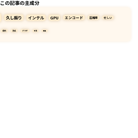
この記事の主成分
久し振り
インテル
GPU
エンコード
圧縮率
忙しい
初代
方式
グラボ
手法
機能