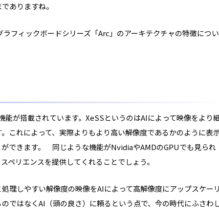
までありますね。
のグラフィックボードシリーズ「Arc」のアーキテクチャの特徴につい
という機能が搭載されています。XeSSというのはAIによって映像をより
す。これによって、実際よりもより高い解像度であるかのように表
できます。 同じような機能がNvidiaやAMDのGPUでも見られ
うエクスペリエンスを提供してくれることでしょう。
処理しやすい解像度の映像をAIによって高
解像度
にアップスケー
のではなくAI（頭の良さ）に頼るという点で、今の時代にふさわ