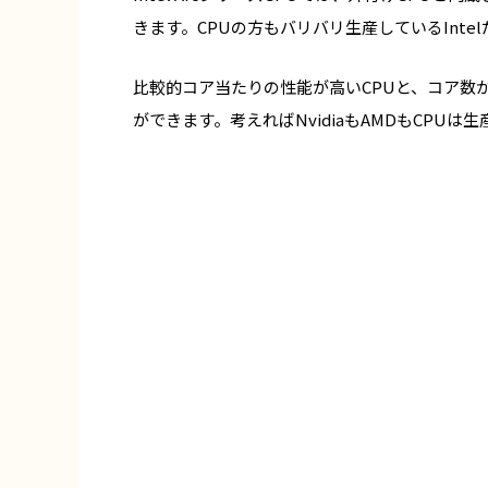
きます。CPUの方もバリバリ生産しているInt
比較的コア当たりの性能が高いCPUと、コア数
ができます。考えればNvidiaもAMDも
CPU
は生