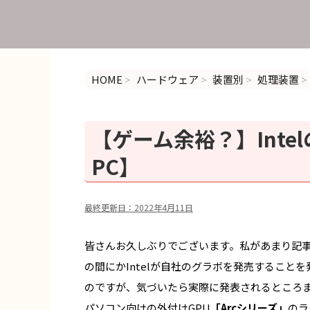
HOME
>
ハードウェア
>
装置別
>
処理装置
>
【ゲーム余裕？】Inte
PC】
最終更新日：
2022年4月11日
皆さんお久しぶりでございます。私があまり記
の間にかIntelが自社のグラボを発売するこ
のですが、気づいたら実際に発表されるところ
パソコン向けの外付け
GPU
「Arcシリーズ」
のラ