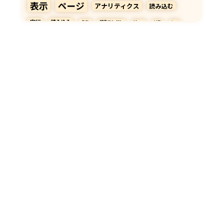
表示
ページ
アナリティクス
読み込む
実行
読み込み
点数
検索エンジン
ビュー
対策
タグ
タイミング
SEO
阻害
人間
ユーザー
速度