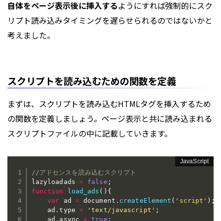
自体をページ表示後に挿入する
ようにすれば強制的にスク
リプト読み込みタイミングを遅らせられるのではないかと
考えました。
スクリプトを読み込むための関数を定義
まずは、スクリプトを読み込むHTMLタグを挿入するため
の関数を定義しましょう。ページ表示と共に読み込まれる
スクリプトファイルの中に記載していきます。
//アドセンスを読み込むスクリプト
lazyloadads 
=
false
;
function
load_ads
(
)
{
var
 ad 
=
 document
.
createElement
(
'script'
)
;
    ad
.
type 
=
'text/javascript'
;
    ad
.
async 
=
true
;