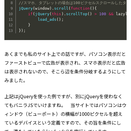
//スマホ、タブレットの場合は100ピクセルスクロールしたタ
jQuery
(
window
)
.
scroll
(
function
(
)
{
if
(
jQuery
(
this
)
.
scrollTop
(
)
>
100
&&
 lazylo
load_ads
(
)
;
}
}
)
;
あくまでも私のサイト上での話ですが、パソコン表示だと
ファーストビューで広告が表示され、スマホ表示だと広告
は表示されないので、そこら辺を条件分岐するようにして
みました。
上記はjQueryを使った例ですが、別にjQueryを使わなく
てもバニラJSでいけますね。 当サイトではパソコンはウ
ィンドウ（ビューポート）の横幅が1000ピクセルを超え
ているデバイスという定義ですので、その旨を条件にし