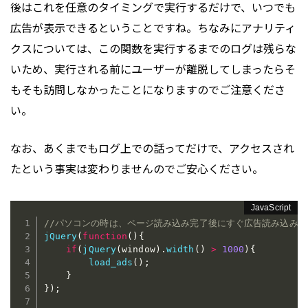
後はこれを任意のタイミングで実行するだけで、いつでも
広告が表示できるということですね。ちなみにアナリティ
クスについては、この関数を実行するまでのログは残らな
いため、実行される前にユーザーが離脱してしまったらそ
もそも訪問しなかったことになりますのでご注意くださ
い。
なお、あくまでもログ上での話ってだけで、アクセスされ
たという事実は変わりませんのでご安心ください。
//パソコンの時は、ページ読み込み完了後にすぐ広告読み込み
jQuery
(
function
(
)
{
if
(
jQuery
(
window
)
.
width
(
)
>
1000
)
{
load_ads
(
)
;
}
}
)
;