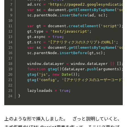
    ad
.
src 
=
'https://pagead2.googlesyndication
var
 sc 
=
 document
.
getElementsByTagName
(
'scr
    sc
.
parentNode
.
insertBefore
(
ad
,
 sc
)
;
var
 gt 
=
 document
.
createElement
(
'script'
)
;
    gt
.
type 
=
'text/javascript'
;
    gt
.
async 
=
true
;
    gt
.
src 
=
'[アナリティクスのスクリプトのURL]'
;
var
 sc 
=
 document
.
getElementsByTagName
(
'scr
    sc
.
parentNode
.
insertBefore
(
gt
,
sc
)
;
    window
.
dataLayer 
=
 window
.
dataLayer 
||
[
]
;
function
gtag
(
)
{
dataLayer
.
push
(
arguments
)
;
}
gtag
(
'js'
,
new
Date
(
)
)
;
gtag
(
'config'
,
'[アナリティクスのユーザーコード]'
    lazyloadads 
=
true
;
}
上のような形で挿入しました。 ざっと説明していくと、
まず仮想のHTMLのscript要素を作って、そこに必要なプ