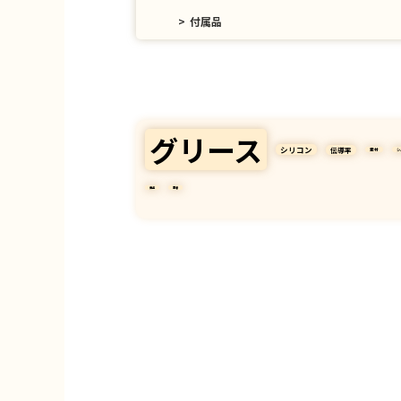
付属品
おすすめCPUグリス
グリース
シリコン
伝導率
素材
シ
商品
業者