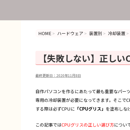
HOME
>
ハードウェア
>
装置別
>
冷却装置
>
【失敗しない】正しいC
最終更新日：
2020年11月8日
自作パソコンを作るにあたって最も重要なパーツ
専用の冷却装置が必要になってきます。そこでC
する際は必ずCPUに
「
CPUグリス
」
を塗布しな
この記事では
CPU
グリスの正しい選び方
につい